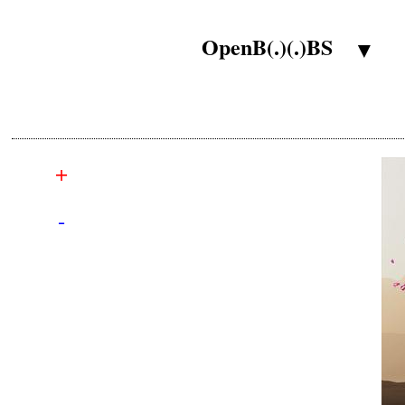
OpenB(.)(.)BS
▼
+
-