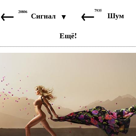
←
←
7935
20806
Шум
Сигнал
▼
Ещё!